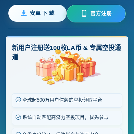
安卓 下 载
官方注册
新用户注册送100枚LA币 & 专属空投通
道
全球超500万用户信赖的空投领取平台
系统自动匹配高潜力空投项目，优先参与