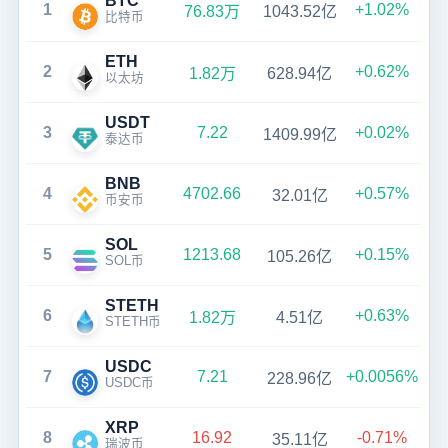
BTC
1
+1.02%
76.83万
1043.52亿
比特币
ETH
2
+0.62%
1.82万
628.94亿
以太坊
USDT
3
7.22
+0.02%
1409.99亿
泰达币
BNB
4
4702.66
+0.57%
32.01亿
币安币
SOL
5
1213.68
+0.15%
105.26亿
SOL币
STETH
6
+0.63%
1.82万
4.51亿
STETH币
USDC
7
7.21
+0.0056%
228.96亿
USDC币
XRP
8
16.92
-0.71%
35.11亿
瑞波币