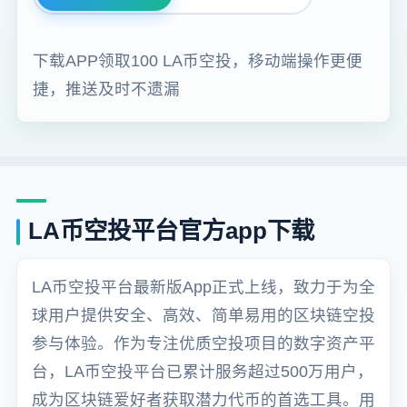
下载APP领取100 LA币空投，移动端操作更便
捷，推送及时不遗漏
LA币空投平台官方app下载
LA币空投平台最新版App正式上线，致力于为全
球用户提供安全、高效、简单易用的区块链空投
参与体验。作为专注优质空投项目的数字资产平
台，LA币空投平台已累计服务超过500万用户，
成为区块链爱好者获取潜力代币的首选工具。用