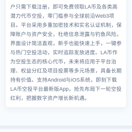
户只需下载注册，即可免费领取LA币及各类高
潜力代币空投，零门槛参与全球前沿Web3项
目。平台采用多重加密技术和实名认证机制，保
障账户与资产安全，杜绝信息泄露与钓鱼风险。
界面设计简洁直观，新手也能快速上手，一键参
与热门空投活动，实时追踪发放进度。LA币作
为空投生态的核心代币，未来将应用于平台治
理、权益分红及项目投票等多元场景，具备长期
持有价值。支持Android与iOS系统，即刻下载
LA币空投平台最新版App，抢先布局下一轮空投
红利，把握数字资产增长新机遇。